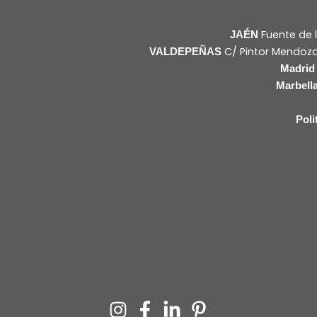
Fuente de l
JAÉN
C/ Pintor Mendoza
VALDEPEÑAS
Madri
Marbell
Poli